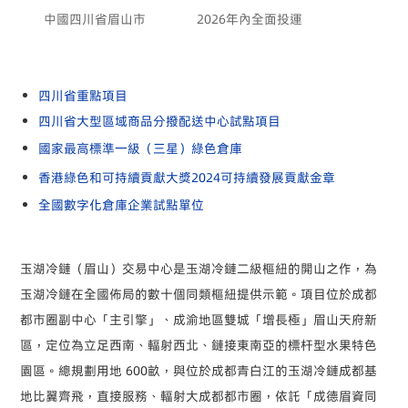
中國四川省眉山市
2026年內全面投運
四川省重點項目
四川省大型區域商品分撥配送中心試點項目
國家最高標準一級（三星）綠色倉庫
香港綠色和可持續貢獻大獎2024可持續發展貢獻金章
全國數字化倉庫企業試點單位
玉湖冷鏈（眉山）交易中心是玉湖冷鏈二級樞紐的開山之作，為
玉湖冷鏈在全國佈局的數十個同類樞紐提供示範。項目位於成都
都市圈副中心「主引擎」、成渝地區雙城「增長極」眉山天府新
區，定位為立足西南、輻射西北、鏈接東南亞的標杆型水果特色
園區。總規劃用地 600畝，與位於成都青白江的玉湖冷鏈成都基
地比翼齊飛，直接服務、輻射大成都都市圈，依託「成德眉資同