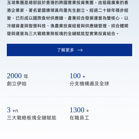
玉湖集團是總部設於香港的跨國實業投資集團，由祖籍廣東的香
港企業家、著名愛國僑領黃向墨先生創立。經過二十餘年穩步經
營，已形成以國際食材供應鏈、產業綜合發展運營為雙核心，以
冷鏈資產與智慧科技、漁農業投資經營與供應鏈管理、綜合體開
發與運營為三大戰略業務板塊的全鏈賦能型實業投資組合。
了解更多
2000
100
年
+
創立伊始
分支機構遍及全球
3
1300
+n
+
三大戰略板塊全鏈賦能
在職員工