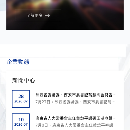
了解更多
企業動態
新聞中心
陝西省委常委、西安市委書記蒿慧杰會見香港
28
玉湖集團董事局主席黃向墨一行
2026.07
7月27日，陝西省委常委、西安市委書記蒿慧
杰會見香港玉湖集團董事局主席黃向墨一行，
雙方就推動玉湖冷鏈西安項目落地建設、助力
廣東省人大常委會主任黃楚平調研玉湖冷鏈揭
10
西北冷鏈產業升級等議題進行深入交流。 蒿慧
陽園區，點讚「三產融合」發展新實踐
2026.07
7月8日，廣東省人大常委會主任黃楚平率調研