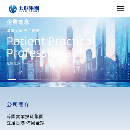
企業理念
厚積底藴 思而後動
Patient Practical
Professional
瞭解更多
公司簡介
跨國實業投資集團
立足香港 佈局全球