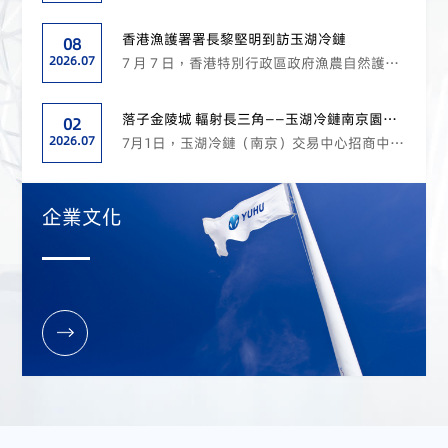
杰代表市委市政府對黃向墨一行表示歡迎。他
組到訪玉湖冷鏈（揭陽）交易中心，圍繞「推
說，...
動農村一二三產業融合發展和縣域經濟高質量
香港漁護署署長黎堅明到訪玉湖冷鏈
08
發展」開展專題調研，實地考察園區建設運營
2026.07
7 月 7 日，香港特別行政區政府漁農自然護理
情況及特色產業全鏈條發展態勢，深入了解園
署（以下簡稱「漁護署」）署長黎堅明率隊到
區創新實踐成...
訪玉湖冷鏈（成都）交易中心，實地調研園區
落子金陵城 輻射長三角——玉湖冷鏈南京園區
02
建設運營情況，並就標準化體系共建、農產品
招商中心盛大啟幕
2026.07
7月1日，玉湖冷鏈（南京）交易中心招商中心
流通、食品安全管控及跨境供應鏈合作等議題
正式對外開放，南京市棲霞區人大常委會主任
進行深入交流...
藍軍出席啟幕儀式，玉湖冷鏈副總裁兼南京公
企業文化
司董事長韋佳與南京公司總經理王雪共同為招
商中心剪綵，南京園區招商工作全面啟動。 ▲
南京市棲...