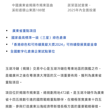
中國廣東省揭陽市揭東區曲
蔬菜區試營業，
溪街道環山東路188號
2025年內全面投運
廣東省重點項目
國家最高標準一級（三星）綠色倉庫
「香港綠色和可持續貢獻大獎2024」可持續發展貢獻金章
全國數字化倉庫企業試點單位
玉湖冷鏈（揭陽）交易中心是玉湖冷鏈在粵東地區的旗艦之作，
是繼廣州之後在粵港澳大灣區的又一項重要佈局，獲列為廣東省
重點項目。
項目位於揭陽市揭東區，總規劃用地472畝。是玉湖冷鏈作為廣東
省十四五規劃引進的國際戰略重點夥伴，在積極落實廣東十四五
規劃、參與打造廣東沿海經濟帶新增長極方面的重要戰略舉措。