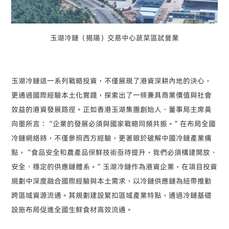
玉湖冷鏈（揭陽）交易中心蔬菜區試營業
玉湖冷鏈這一系列戰略投資，不僅展現了港資深耕內地的決心，
更通過國際經驗本土化實踐，探索出了一條兼具商業價值與社會
效益的港資發展路徑。正如香港玉湖集團創始人、董事局主席黃
向墨所言：
“
企業的發展必須與國家戰略同頻共振。
”
在布局全國
冷鏈網絡時，不僅參照西方經驗，更著眼於破解中國冷鏈產業痛
點，
“
食品安全和農產品保鮮技術亟待提升，我們必須構建開放、
安全、穩定的供應鏈體系。
”
玉湖冷鏈作為港資企業，在項目投資
規劃中深度融合國際經驗與本土需求，以冷鏈供應鏈為紐帶推動
跨區域資源流通。其規劃建設緊扣區域產業特點，通過冷鏈基礎
設施布局促進全國生鮮食材高效流通。