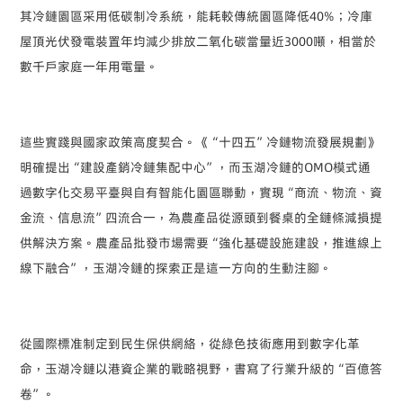
其冷鏈園區采用低碳制冷系統，能耗較傳統園區降低
40%
；冷庫
屋頂光伏發電裝置年均減少排放二氧化碳當量近
3000
噸，相當於
數千戶家庭一年用電量。
這些實踐與國家政策高度契合。《
“
十四五
”
冷鏈物流發展規劃》
明確提出
“
建設產銷冷鏈集配中心
”
，而玉湖冷鏈的
OMO
模式通
過數字化交易平臺與自有智能化園區聯動，實現
“
商流、物流、資
金流、信息流
”
四流合一，為農產品從源頭到餐桌的全鏈條減損提
供解決方案。農產品批發市場需要
“
強化基礎設施建設，推進線上
線下融合
”
，玉湖冷鏈的探索正是這一方向的生動注腳。
從國際標准制定到民生保供網絡，從綠色技術應用到數字化革
命，玉湖冷鏈以港資企業的戰略視野，書寫了行業升級的
“
百億答
卷
”
。