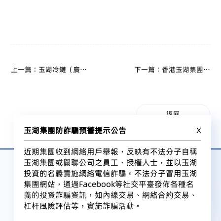
上一篇：玉湖冷鏈（廣
下一篇：香港玉湖集團董
州）交易中心入選國家骨
事局主席黃向墨接受揭陽
幹冷鏈物流基地
日報專訪
返回
玉湖集團防詐騙預警提示公告
X
近期集團收到網絡用戶舉報，反映有不法分子自稱
玉湖集團或關聯公司之員工、授權人士，並以玉湖
投資的名義實施網絡電信詐騙。不法分子冒用玉湖
集團網站，通過Facebook等社交平臺發佈各種名
義的投資詐騙資訊，如內線交易、網絡合約交易、
杠杆風險評估等，實施詐騙活動。