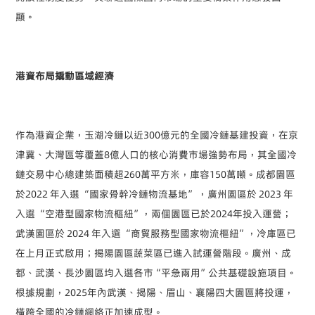
顯。
港資布局撬動區域經濟
作為港資企業，玉湖冷鏈以近300億元的全國冷鏈基建投資，在京
津冀、大灣區等覆蓋8億人口的核心消費市場強勢布局，其全國冷
鏈交易中心總建築面積超260萬平方米，庫容150萬噸。成都園區
於2022 年入選 “國家骨幹冷鏈物流基地” ，廣州園區於 2023 年
入選 “空港型國家物流樞紐”，兩個園區已於2024年投入運營；
武漢園區於 2024 年入選 “商貿服務型國家物流樞紐”，冷庫區已
在上月正式啟用；揭陽園區蔬菜區已進入試運營階段。廣州、成
都、武漢、長沙園區均入選各市“平急兩用”公共基礎設施項目。
根據規劃，2025年內武漢、揭陽、眉山、襄陽四大園區將投運，
橫跨全國的冷鏈網絡正加速成型。