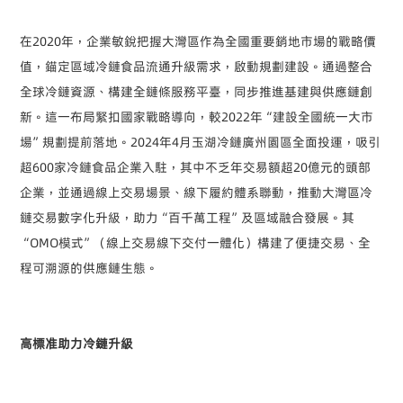
在
2020
年，企業敏銳把握大灣區作為全國重要銷地市場的戰略價
值，錨定區域冷鏈食品流通升級需求，啟動規劃建設。通過整合
全球冷鏈資源、構建全鏈條服務平臺，同步推進基建與供應鏈創
新。這一布局緊扣國家戰略導向，較
2022
年
“
建設全國統一大市
場
”
規劃提前落地。
2024
年
4
月玉湖冷鏈廣州園區全面投運，吸引
超
600
家冷鏈食品企業入駐，其中不乏年交易額超
20
億元的頭部
企業，並通過線上交易場景、線下履約體系聯動，推動大灣區冷
鏈交易數字化升級，助力
“
百千萬工程
”
及區域融合發展。其
“OMO
模式
”
（線上交易線下交付一體化）構建了便捷交易、全
程可溯源的供應鏈生態。
高標准助力冷鏈升級