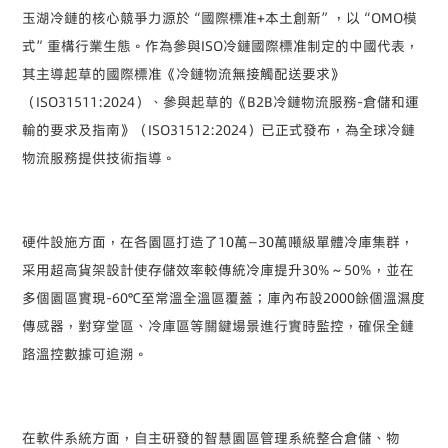
玉湖冷鏈的核心競爭力源於
“
國際標准
+
本土創新
”
，以
“OMO
模
式
”
重構行業生態。作為參與
ISO
冷鏈國際標准制定的中國代表，
其主導起草的國際標准《冷鏈物流無接觸配送要求》
（
ISO31511:2024
）、參與起草的《
B2B
冷鏈物流服務
-
倉儲和運
輸的要求及指南》（
ISO31512:2024
）已正式發布，為全球冷鏈
物流服務提供技術指導。
硬件設施方面，在各園區打造了
10
萬
—30
萬噸級單體冷庫集群，
采用超高貨架設計使存儲效率較傳統冷庫提升
30%
～
50%
，並在
多個園區實現
-60℃
至常溫全溫區覆蓋；庫內布設
2000
餘個溫濕度
傳感器，對穿堂區、冷庫區等關鍵場景進行實時監控，確保全鏈
路溫控數據可追溯。
在軟件系統方面，自主研發的智慧園區管理系統整合倉儲、物