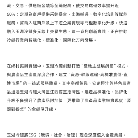
流、交易、供應鏈金融等全鏈服務，使交易處理效率提升近
60%
；定期為商戶提供采銷撮合、出海輔導、數字化培訓等賦能
服務，幫助入駐商戶及上下遊企業實現零門檻數字化升級，快速
融入玉湖冷鏈多元線上交易生態。這一系列創新實踐，正在推動
冷鏈行業向智能化、標准化、國際化方向發展。
在鄉村振興實踐中，玉湖冷鏈創新打造
“
產地主題展銷館
”
模式，
與農產品主產區深度合作，建立
“
資源
-
幹線運輸
-
高標准倉儲
-
直
連市場
”
的一站式服務體系。其中寧都黃雞、安遠橙汁等特色農產
品通過玉湖冷鏈大灣區江西館直抵灣區。農產品標准化、品牌化
升級不僅提升了農產品附加值，更推動了農產品產業鏈實現從
“
源
頭到餐桌
”
的全鏈條升級。
玉湖冷鏈將
ESG
（環境、社會、治理）理念深度植入全產業鏈，