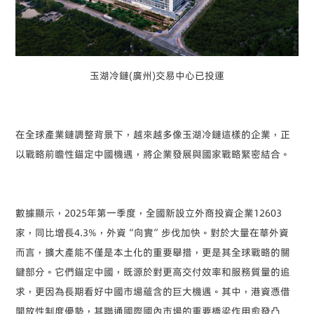
玉湖冷鏈(廣州)交易中心已投運
在全球產業鏈調整背景下，越來越多像玉湖冷鏈這樣的企業，正
以戰略前瞻性錨定中國機遇，將企業發展與國家戰略緊密結合。
數據顯示，2025年第一季度，全國新設立外商投資企業12603
家，同比增長4.3%，外資“向實”步伐加快。對於大量在華外資
而言，擴大產能不僅是本土化的重要舉措，更是其全球戰略的關
鍵部分。它們錨定中國，既源於對更高交付效率和服務質量的追
求，更因為長期看好中國市場蘊含的巨大機遇。其中，港資憑借
開放性制度優勢，其聯通國際國內市場的重要橋梁作用愈發凸